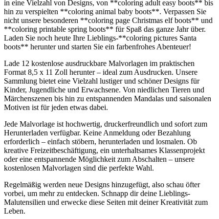
in eine Vielzahl von Designs, von **coloring adult easy boots** bis
hin zu verspielten **coloring animal baby boots**. Verpassen Sie
nicht unsere besonderen **coloring page Christmas elf boots** und
**coloring printable spring boots** für Spaß das ganze Jahr über.
Laden Sie noch heute Ihre Lieblings-**coloring pictures Santa
boots** herunter und starten Sie ein farbenfrohes Abenteuer!
Lade 12 kostenlose ausdruckbare Malvorlagen im praktischen
Format 8,5 x 11 Zoll herunter – ideal zum Ausdrucken. Unsere
Sammlung bietet eine Vielzahl lustiger und schöner Designs für
Kinder, Jugendliche und Erwachsene. Von niedlichen Tieren und
Märchenszenen bis hin zu entspannenden Mandalas und saisonalen
Motiven ist für jeden etwas dabei.
Jede Malvorlage ist hochwertig, druckerfreundlich und sofort zum
Herunterladen verfügbar. Keine Anmeldung oder Bezahlung
erforderlich – einfach stöbern, herunterladen und losmalen. Ob
kreative Freizeitbeschäftigung, ein unterhaltsames Klassenprojekt
oder eine entspannende Möglichkeit zum Abschalten – unsere
kostenlosen Malvorlagen sind die perfekte Wahl.
Regelmäßig werden neue Designs hinzugefügt, also schau öfter
vorbei, um mehr zu entdecken. Schnapp dir deine Lieblings-
Malutensilien und erwecke diese Seiten mit deiner Kreativität zum
Leben.