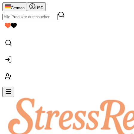
German
USD