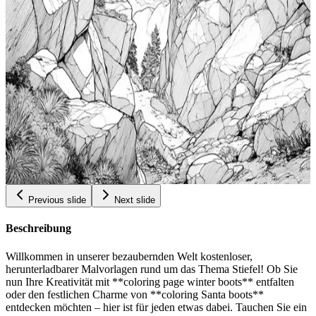
Erwachsene Nacktschnecken Ausmalbilder
Add to wishlist
Quick view
Malvorlagen Fur Erwachsene Kostenlos Zum
Ausdrucken Lebendige Totemkunst Entfalte Deinen
Inneren Kunstler Stress Relief Malbuch Abenteuer
$
Malvorlagen Fur Frauen Disney Weisses Totem Zum
0.99
Ausmalen
Add to wishlist
Quick view
Kuhne Felsblocke Kletterkunstseiten Kostenlose
Ausmalbilder Fur Erwachsene Entspannungs
Malbuch Abenteuer Malvorlagen Fur Jugendliche
$
Kletter Malbilder
0.99
Previous slide
Next slide
Beschreibung
Willkommen in unserer bezaubernden Welt kostenloser,
herunterladbarer Malvorlagen rund um das Thema Stiefel! Ob Sie
nun Ihre Kreativität mit **coloring page winter boots** entfalten
oder den festlichen Charme von **coloring Santa boots**
entdecken möchten – hier ist für jeden etwas dabei. Tauchen Sie ein