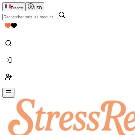
France
USD