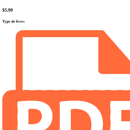
$
5.99
Type de livre
: