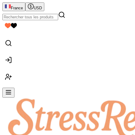
France
USD