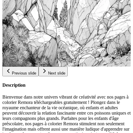
Pages A Colorier Pour Adultes Gratuites A
Imprimer Art Totem Vibrant Liberez Votre Artiste
Interieur Stress Relief Livre De Coloriage Pages A
$
Colorier Daventure Pour Femmes Coloriage Totem
0.99
Blanc Disney
Add to wishlist
Quick view
Pages Dart Descalade Sur Rochers Audacieux Pages
A Colorier Gratuites Pour Adultes Livre De
Coloriage Relaxation Pages De Coloriage Daventure
$
Pour Adolescents Coloriage Descalade Sur Blocs
0.99
Previous slide
Next slide
Description
Bienvenue dans notre univers vibrant de créativité avec nos pages à
colorier Remora téléchargeables gratuitement ! Plongez dans le
royaume enchanteur de la vie océanique, où enfants et adultes
peuvent découvrir la relation fascinante entre ces poissons uniques et
leurs compagnons plus grands. Parfaites pour les enfants d'âge
préscolaire, nos pages à colorier Remora stimulent non seulement
l'imagination mais offrent aussi une manière ludique d'apprendre sur