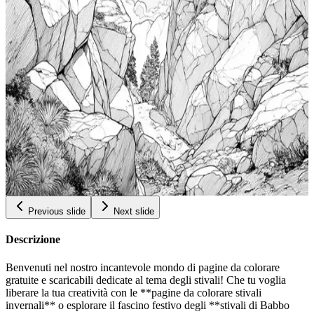
Colorazione Dei Nudibranchi
Add to wishlist
Quick view
Pagine Da Colorare Per Adulti Gratuite Stampabili
Arte Totem Vibrante Libera Lartista Che E In Te
Libro Da Colorare Stress Relief Pagine Da Colorare
$
Davventura Per Donne Totem Bianco Disney Da
0.99
Colorare
Add to wishlist
Quick view
Pagine Darte Arrampicata Su Rocce Audaci Da
Colorare Pagine Da Colorare Gratuite Per Adulti
Libro Da Colorare Per Il Relax Pagine Da Colorare
$
Davventura Per Adolescenti Colorare Arrampicata
0.99
Su Massi
Previous slide
Next slide
Descrizione
Benvenuti nel nostro incantevole mondo di pagine da colorare
gratuite e scaricabili dedicate al tema degli stivali! Che tu voglia
liberare la tua creatività con le **pagine da colorare stivali
invernali** o esplorare il fascino festivo degli **stivali di Babbo