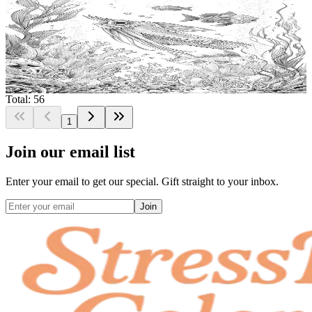
Clownfisch Kunst Fur Kreative Kopfe
Add to wishlist
Quick view
Kostenlose Ausdruckbare Malvorlagen Entfache
Deine Vorstellungskraft Mit Leuchtkalmaren Kunst
Leuchtkalmare Malvorlage Stress Relief Malbuch
$
Meeresleben Malvorlagen Fur Erwachsene
0.99
Total: 56
1
Join our email list
Enter your email to get our special. Gift straight to your inbox.
Join