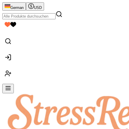
German
USD