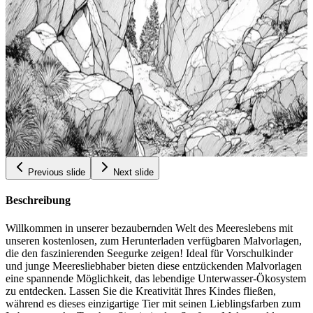
Malvorlagen Fur Erwachsene Kostenlos Zum
Ausdrucken Lebendige Totemkunst Entfalte Deinen
Inneren Kunstler Stress Relief Malbuch Abenteuer
$
Malvorlagen Fur Frauen Disney Weisses Totem Zum
0.99
Ausmalen
Add to wishlist
Quick view
Kuhne Felsblocke Kletterkunstseiten Kostenlose
Ausmalbilder Fur Erwachsene Entspannungs
Malbuch Abenteuer Malvorlagen Fur Jugendliche
$
Kletter Malbilder
0.99
Previous slide
Next slide
Beschreibung
Willkommen in unserer bezaubernden Welt des Meereslebens mit
unseren kostenlosen, zum Herunterladen verfügbaren Malvorlagen,
die den faszinierenden Seegurke zeigen! Ideal für Vorschulkinder
und junge Meeresliebhaber bieten diese entzückenden Malvorlagen
eine spannende Möglichkeit, das lebendige Unterwasser-Ökosystem
zu entdecken. Lassen Sie die Kreativität Ihres Kindes fließen,
während es dieses einzigartige Tier mit seinen Lieblingsfarben zum