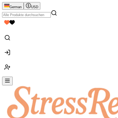
German
USD