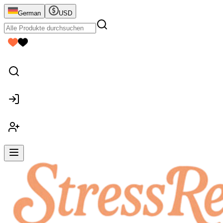
German
USD