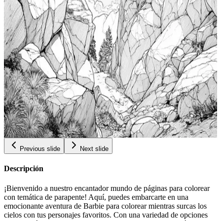
Gratuitas Para Adultos Colorear Nudibranquios
Add to wishlist
Quick view
Paginas Para Colorear Para Adultos Imprimibles
Gratis Arte Totem Vibrante Libera A Tu Artista
Interior Libro De Colorear Stress Relief Paginas De
$
Aventuras Para Colorear Para Mujeres Totem
0.99
Blanco De Disney Para Colorear
Add to wishlist
Quick view
Paginas Artisticas De Escalada En Bloque En Rocas
Grandes Paginas Para Colorear Gratis Para
Adultos Libro De Relajacion Para Colorear Paginas
$
De Aventuras Para Colorear Para Adolescentes
0.99
Colorear Escalada En Bloque
Previous slide
Next slide
Descripción
¡Bienvenido a nuestro encantador mundo de páginas para colorear
con temática de parapente! Aquí, puedes embarcarte en una
emocionante aventura de Barbie para colorear mientras surcas los
cielos con tus personajes favoritos. Con una variedad de opciones