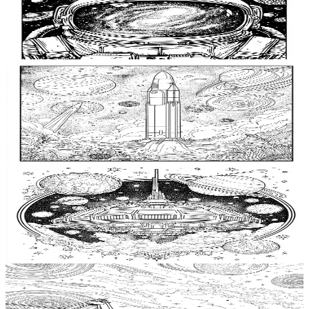
無料で印刷できるガーリーなぬりえページ、 Stress
Relief カラーブック、大人向けの宇宙塗り絵ペー
ジ、宇宙ヘルメットのバイザー塗り絵、銀河バイ
$
0.99
ザーの冒険であなたの宇宙を彩ろう
Add to wishlist
Quick view
銀河燃料タンクの楽しみ 宇宙の芸術冒険、宇宙燃
料タンクの塗り絵、大人向け無料印刷ぬりえペー
ジ、 Stress Relief カラーブック、女性向け宇宙のぬ
$
0.99
りえページ
Add to wishlist
Quick view
大人向けの無料ぬりえページ、銀河の冒険スペー
スモジュールアートの楽しみ、スペースモジュー
ルのぬりえ、リラクゼーションぬりえブック、テ
$
0.99
ィーン向けの宇宙ぬりえページ
Add to wishlist
Quick view
銀河信号アンテナアートアドベンチャー、 Stress