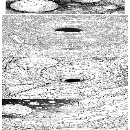
ー塗り絵、大人向け無料印刷可能な塗り絵ペー
$
0.99
ジ、インスピレーションを与える天体の月のアー
トクリエイティブページ
Add to wishlist
Quick view
大人向け無料印刷用塗り絵ページ、 Stress Relief塗
り絵ブック、大人向け宇宙の塗り絵ページ、ブラ
ックホールの塗り絵、銀河の渦巻きブラックホー
$
0.99
ルアートアドベンチャー
Add to wishlist
Quick view
銀河ワームホールアートアドベンチャー、リラク
ゼーション用塗り絵、ティーン向け宇宙の塗り絵
ページ、ワームホールの塗り絵、子供向け高度な
$
0.99
無料印刷用塗り絵ページ
Add to wishlist
Quick view
銀河の生き物、エイリアンアートの冒険、エイリ
アンの塗り絵、女の子向け無料プリント塗り絵ペ