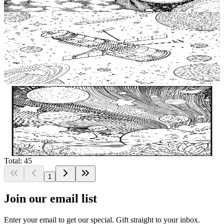
$
0.99
Add to wishlist
Quick view
リラクゼーションカラーブック、大人のための宇
宙塗り絵ページ、銀河の眺めと望遠鏡の冒険が待
っている、宇宙望遠鏡塗り絵、女の子向けの無料
$
0.99
プリント塗り絵ページ
Add to wishlist
Quick view
銀河の夢 宇宙アートの冒険、 Stress Relief 塗り絵
ブック、女性向け宇宙ぬりえページ、スーパ銀河
のぬりえ印刷用、無料の大人のぬりえページ
$
0.99
Total: 45
1
Join our email list
Enter your email to get our special. Gift straight to your inbox.