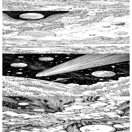
ージ、リラクゼーションカラーブック、女性向け
$
0.99
宇宙の塗り絵ページ
Add to wishlist
Quick view
銀河の色彩 エキソプラネットアートの冒険 リラク
ゼーション カラーブック 宇宙のぬりえページ 大
人向け 大人のぬりえ 無料印刷可能 ぬりえデイブ
$
0.99
ック エキソプラネット
Add to wishlist
Quick view
ステッカーバンパー 2020 流星、大人の塗り絵無料
プリント、天体流星アートで想像力を解き放と
う、 Stress Reliefカラー本、ティーン向け宇宙の塗
$
0.99
り絵ページ
Add to wishlist
Quick view
天体模様の星団デザイン、大人向け無料ぬりえペ
ージ、リラクゼーションカラー本、大人のための
宇宙ぬりえページ、星団ぬりえ