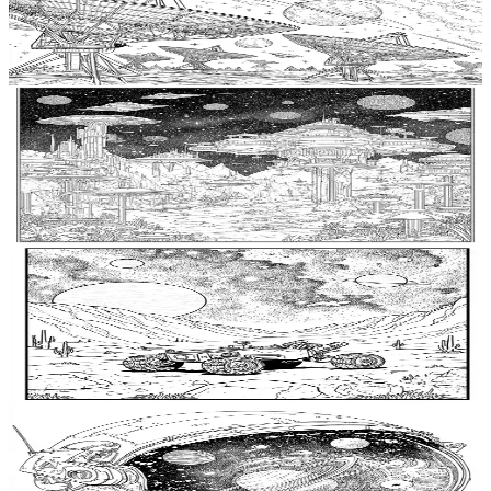
Relief カラーブック、大人のための宇宙ぬりえペー
ジ、無料で印刷できる大人向けぬりえ、宇宙アン
$
0.99
テナぬりえ
Add to wishlist
Quick view
大人用塗り絵無料プリントアウト、宇宙居住地の
塗り絵、銀河の落書き 宇宙居住地の冒険、リラク
ゼーションカラーブック、ティーン向け宇宙塗り
$
0.99
絵ページ
Add to wishlist
Quick view
銀河探査車のホイールアートの冒険、宇宙探査車
のホイール塗り絵、大人のための無料塗り絵ペー
ジ、リラクゼーションカラーブック、女性向け宇
$
0.99
宙の塗り絵ページ
Add to wishlist
Quick view
宇宙服のヘルメットの塗り絵、大人向け無料印刷