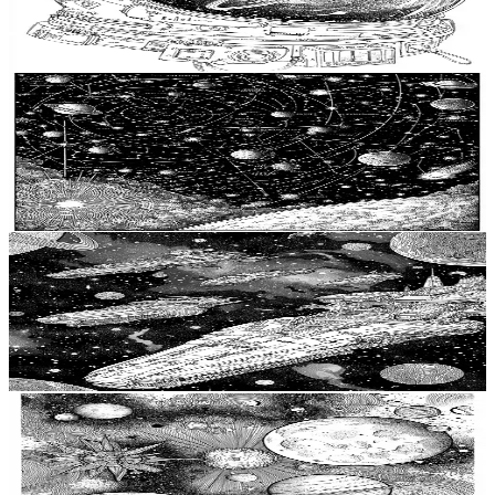
用塗り絵ページ、 Stress Reliefカラーブック、大人
のための宇宙塗り絵ページ、銀河のヘルメット宇
$
0.99
宙冒険アート
Add to wishlist
Quick view
天体模様の星空アート、子供向け塗り絵ワークシ
ート 星座、大人の無料塗り絵ページ、 Stress Relief
カラーブック、女性向け宇宙塗り絵ページ
$
0.99
Add to wishlist
Quick view
大人のための無料塗り絵ページ、 Stress Relief 塗り
絵ブック、 10 代向け宇宙の塗り絵ページ、宇宙船
の塗り絵、銀河デザインの宇宙船アドベンチャー
$
0.99
が待っている
Add to wishlist
Quick view
Stress Relief カラーブック、ティーン向けの宇宙の
塗り絵ページ、ポケモンムーンのインシネレータ