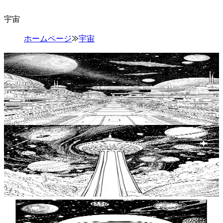
宇宙
ホームページ
⨠
宇宙
Add to wishlist
Quick view
ドッキングベイの塗り絵、大人のための無料ぬり
えページ、ドッキングベイアドベンチャーズのア
ートが待っています、リラクゼーションぬりえブ
$
0.99
ック、宇宙のぬりえページ（大人向け）
Add to wishlist
Quick view
銀河の灯台 宇宙アートの冒険、リラクゼーション
塗り絵ブック、大人のための宇宙塗り絵ページ、
宇宙の灯台塗り絵、大人向け無料塗り絵ページ
$
0.99
Add to wishlist
Quick view