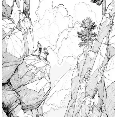
$
0.99
ク、ティーン向けの海洋生物の塗り絵ページ
Add to wishlist
Quick view
リラクゼーションぬりえブック、大人の冒険塗り
絵ページ、無料のぬりえページPDF、ウインドサ
ーフィンぬりえ、波に乗るウインドサーフィンア
$
0.99
ートの冒険
Add to wishlist
Quick view
無料で印刷できる女性向けぬりえ、成人向けホラ
ーキャビンのぬりえ、心を明るくする魅力的なキ
ャビンの風景、 Stress Reliefカラーブック、大人向
$
0.99
けの冒険ぬりえページ
Add to wishlist
Quick view
ウミウシの驚異 アートな海中の楽しみ、 Stress
Relief カラーブック、 10 代向けの海の生き物ぬり
えページ、大人向け無料印刷ぬりえページ、ウミ
$