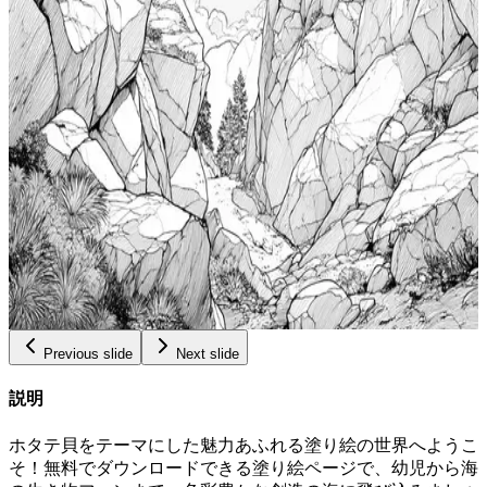
0.99
ウシぬりえ
Add to wishlist
Quick view
大人向け無料プリント塗り絵ページ、鮮やかなト
ーテムアートで内なるアーティストを解き放つ、
Stress Reliefカラー本、女性向け冒険塗り絵ペー
$
0.99
ジ、ディズニーの白いトーテム塗り絵
Add to wishlist
Quick view
太字の岩ボルダリングアートページ、大人向け無
料塗り絵ページ、リラクゼーション塗り絵ブッ
ク、ティーン向け冒険塗り絵ページ、ボルダリン
$
0.99
グ塗り絵
Previous slide
Next slide
説明
ホタテ貝をテーマにした魅力あふれる塗り絵の世界へようこ
そ！無料でダウンロードできる塗り絵ページで、幼児から海