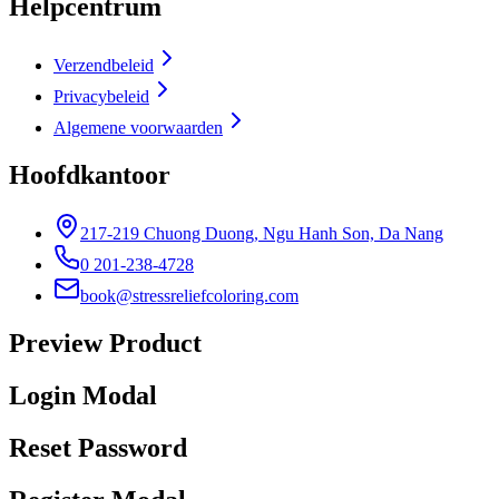
Helpcentrum
Verzendbeleid
Privacybeleid
Algemene voorwaarden
Hoofdkantoor
217-219 Chuong Duong, Ngu Hanh Son, Da Nang
0 201-238-4728
book@stressreliefcoloring.com
Preview Product
Login Modal
Reset Password