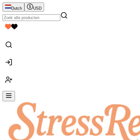
Dutch
USD