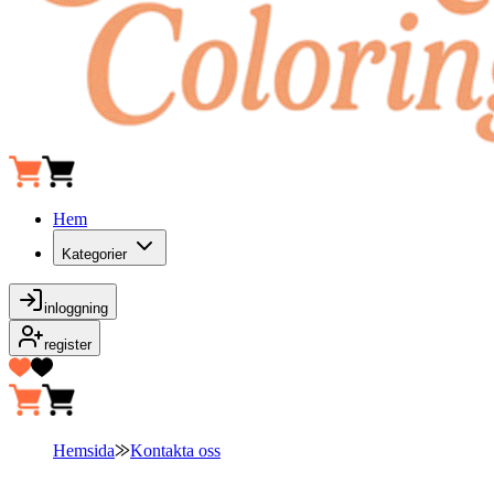
Hem
Kategorier
inloggning
register
Hemsida
⨠
Kontakta oss