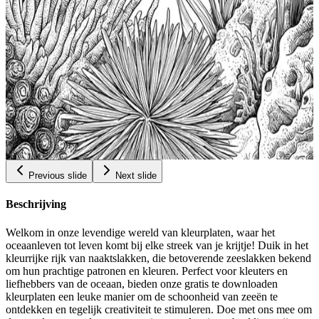
Vetstenen Boulderkunstpaginas Gratis Kleurplaten
Voor Volwassenen Ontspanningskleurboek
Avontuurlijke Kleurplaten Voor Tieners Boulder
$
Kleurplaten
0.99
Add to wishlist
Quick view
Kleurplaten Van Kogelvissen Gratis Afdrukbare
Schattige Kleurplaten Kogelvispatronen Duik In
Creativiteit Stress Relief Kleurboek Voor
$
Ontspanning Kleurplaten Van Het Zeeleven Voor
0.99
Vrouwen
Previous slide
Next slide
Beschrijving
Welkom in onze levendige wereld van kleurplaten, waar het
oceaanleven tot leven komt bij elke streek van je krijtje! Duik in het
kleurrijke rijk van naaktslakken, die betoverende zeeslakken bekend
om hun prachtige patronen en kleuren. Perfect voor kleuters en
liefhebbers van de oceaan, bieden onze gratis te downloaden
kleurplaten een leuke manier om de schoonheid van zeeën te
ontdekken en tegelijk creativiteit te stimuleren. Doe met ons mee om