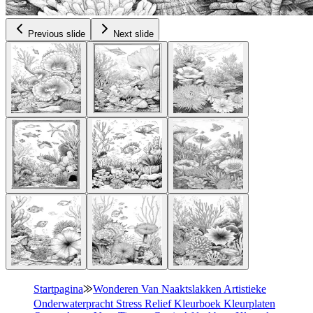
Previous slide
Next slide
Startpagina
⨠
Wonderen Van Naaktslakken Artistieke
Onderwaterpracht Stress Relief Kleurboek Kleurplaten