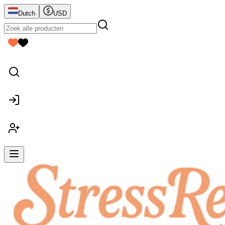
Dutch
USD