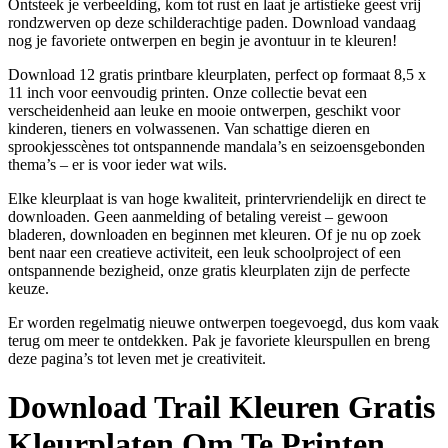
Ontsteek je verbeelding, kom tot rust en laat je artistieke geest vrij
rondzwerven op deze schilderachtige paden. Download vandaag
nog je favoriete ontwerpen en begin je avontuur in te kleuren!
Download 12 gratis printbare kleurplaten, perfect op formaat 8,5 x
11 inch voor eenvoudig printen. Onze collectie bevat een
verscheidenheid aan leuke en mooie ontwerpen, geschikt voor
kinderen, tieners en volwassenen. Van schattige dieren en
sprookjesscènes tot ontspannende mandala’s en seizoensgebonden
thema’s – er is voor ieder wat wils.
Elke kleurplaat is van hoge kwaliteit, printervriendelijk en direct te
downloaden. Geen aanmelding of betaling vereist – gewoon
bladeren, downloaden en beginnen met kleuren. Of je nu op zoek
bent naar een creatieve activiteit, een leuk schoolproject of een
ontspannende bezigheid, onze gratis kleurplaten zijn de perfecte
keuze.
Er worden regelmatig nieuwe ontwerpen toegevoegd, dus kom vaak
terug om meer te ontdekken. Pak je favoriete kleurspullen en breng
deze pagina’s tot leven met je creativiteit.
Download
Trail Kleuren Gratis
Kleurplaten Om Te Printen