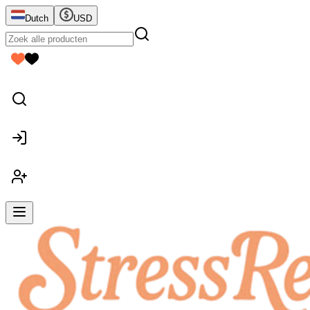
Dutch
USD