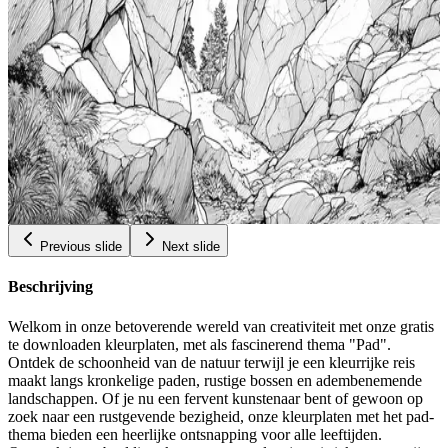
Kleurplaten Voor Volwassenen Gratis Te Printen
Levendige Totemkunst Ontketen Je Innerlijke
Kunstenaar Stress Relief Kleurboek Avontuurlijke
$
Kleurpaginas Voor Vrouwen Disney Wit Totem
0.99
Kleurplaat
Add to wishlist
Quick view
Vetstenen Boulderkunstpaginas Gratis Kleurplaten
Voor Volwassenen Ontspanningskleurboek
Avontuurlijke Kleurplaten Voor Tieners Boulder
$
Kleurplaten
0.99
Previous slide
Next slide
Beschrijving
Welkom in onze betoverende wereld van creativiteit met onze gratis
te downloaden kleurplaten, met als fascinerend thema "Pad".
Ontdek de schoonheid van de natuur terwijl je een kleurrijke reis
maakt langs kronkelige paden, rustige bossen en adembenemende
landschappen. Of je nu een fervent kunstenaar bent of gewoon op
zoek naar een rustgevende bezigheid, onze kleurplaten met het pad-
thema bieden een heerlijke ontsnapping voor alle leeftijden.